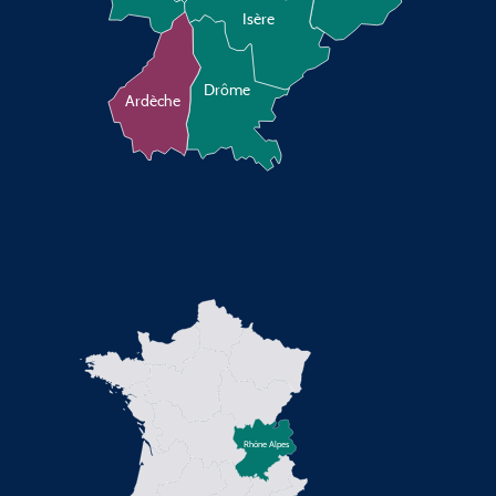
Isère
Drôme
Ardèche
Rhône Alpes