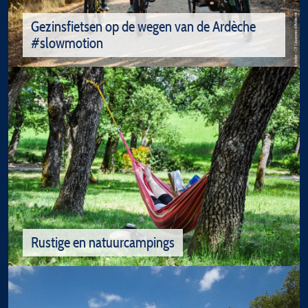
Gezinsfietsen op de wegen van de Ardèche
#slowmotion
Gezinsfietsen op de wegen van de
Ardèche #slowmotion
"Voies Vertes" en fietspaden in de Ardèche.
Plezier in het gezin : ik ben vindingrijt :-)
Rustige en natuurcampings