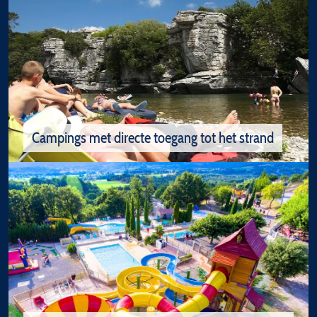
Rustige en natuurcampings
Campings 1,2,3, 4 of 5 sterren voor natuurvakanties in de
Ardèche
Campings met directe toegang tot het strand
Campings met directe toegang tot het
strand
Campings aan de rivieroever met directe toegang tot het