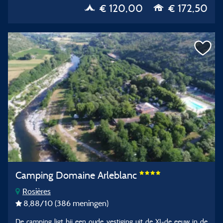
€ 120,00
€ 172,50
Camping Domaine Arleblanc
Rosières
8,88
/10
(386 meningen)
De camping ligt bij een oude vestiging uit de XI-de eeuw in de