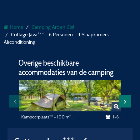
Home
Camping Arc en Ciel
Cottage Java*** - 6 Personen - 3 Slaapkamers -
Airconditioning
Overige beschikbare
accommodaties van de camping
Kampeerplaats** - 100 m² Elektriciteit inbegrepen
1-6
Cabane 