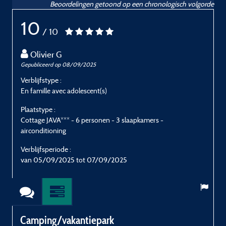
Beoordelingen getoond op een chronologisch volgorde
10
/ 10
Olivier G
Gepubliceerd op 08/09/2025
G
Verblijfstype :
V
En famille avec adolescent(s)
E
Plaatstype :
P
Cottage JAVA*** - 6 personen - 3 slaapkamers -
C
airconditioning
a
Verblijfsperiode :
V
van 05/09/2025 tot 07/09/2025
v
Camping/vakantiepark