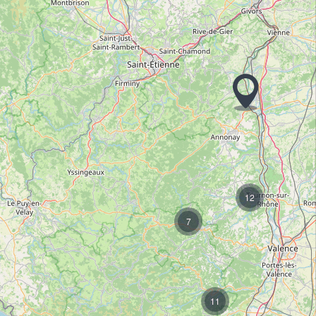
12
7
11