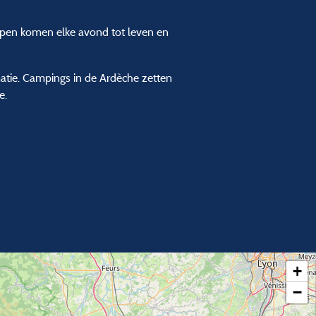
orpen komen elke avond tot leven en
matie. Campings in de Ardèche zetten
e.
+
−