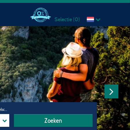
Selectie (
0
)
Reisgezelschap
Zoeken