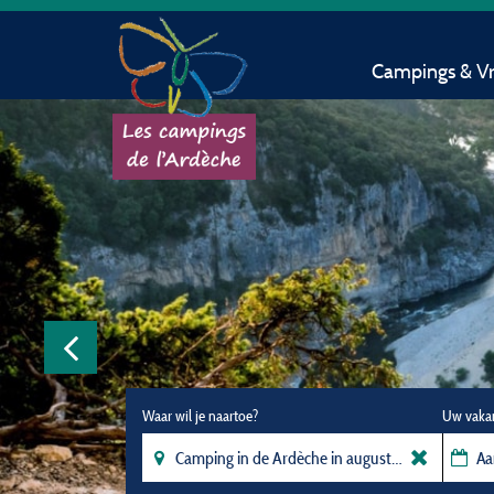
Campings & Vri
Waar wil je naartoe?
Uw vaka