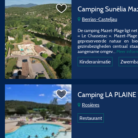
Camping Sunêlia Ma
Berrias-Casteljau
De camping Mazet-Plage ligt net 
« Le Chassezac ». Mazet-Plage 
gepreserveerde natuur en bie
gezinsbezigheden centraal staa
aangename omgev...
Meer infor
Kinderanimatie
Zwemb
Camping LA PLAINE
Rosières
Restaurant