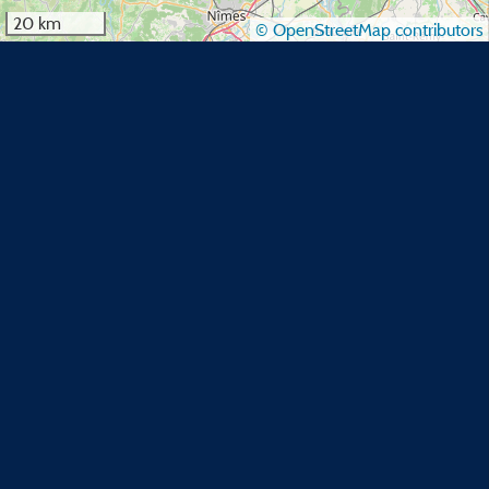
20 km
© OpenStreetMap contributors