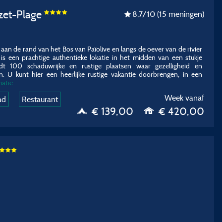
zet-Plage
8,7
/10
(15 meningen)
aan de rand van het Bos van Païolive en langs de oever van de rivier
is een prachtige authentieke lokatie in het midden van een stukje
dt 100 schaduwrijke en rustige plaatsen waar gezelligheid en
n. U kunt hier een heerlijke rustige vakantie doorbrengen, in een
matie
Week vanaf
ad
Restaurant
€ 139,00
€ 420,00