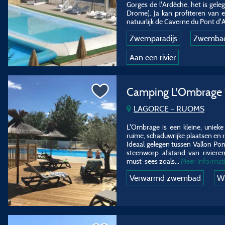
Gorges de l'Ardèche, het is gel
Drome). Ja kan profiteren van e
natuurlijk de Caverne du Pont d'Ar
Zwemparadijs
Zwemba
Aan een rivier
Camping L'Ombrage
LAGORCE - RUOMS
L'Ombrage is een kleine, uniek
ruime, schaduwrijke plaatsen e
Ideaal gelegen tussen Vallon Pon
steenworp afstand van rivieren
must-sees zoals
...
Meer informat
Verwarmd zwembad
Wi