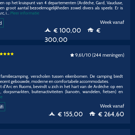
egen op het kruispunt van 4 departementen (Ardèche, Gard, Vaucluse,
en groot aantal bezoekmogelijkheden zowel divers als speels: Er is
c, i...
Meer informatie
Week vanaf
d
€ 100,00
€
300,00
9,61
/10
(244 meningen)
e familiecamping, verscholen tussen eikenbomen. De camping biedt
n recent gebouwde, moderne en comfortabele accommodaties.
t d'Arc en Ruoms, bevindt u zich in het hart van de Ardèche: op een
, dorpsmarkten, buitenactiviteiten (kanoën, wandelen, fietsen) en
ie
Week vanaf
fi
€ 155,00
€ 264,60