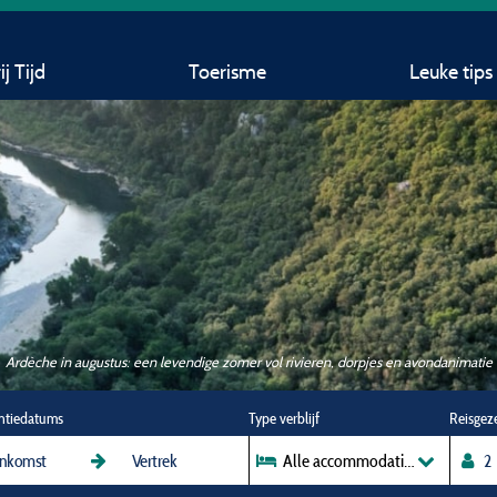
j Tijd
Toerisme
Leuke tips
Ardèche in augustus: een levendige zomer vol rivieren, dorpjes en avondanimatie
ntiedatums
Type verblijf
Alle accommodaties