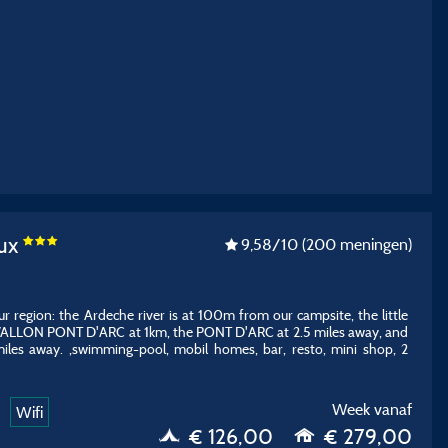
eux
9,58
/10
(200 meningen)
ur region: the Ardeche river is at 100m from our campsite, the little
, VALLON PONT D'ARC at 1km, the PONT D'ARC at 2.5 miles away, and
es away. ,swimming-pool, mobil homes, bar, resto, mini shop, 2
Week vanaf
Wifi
€ 126,00
€ 279,00