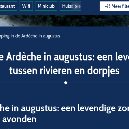
taurant
Wifi
Miniclub
Huisdieren toegestaan
Het hele
Meer filt
ping in de Ardèche in augustus
e Ardèche in augustus: een le
tussen rivieren en dorpjes
e in augustus: een levendige zom
e avonden