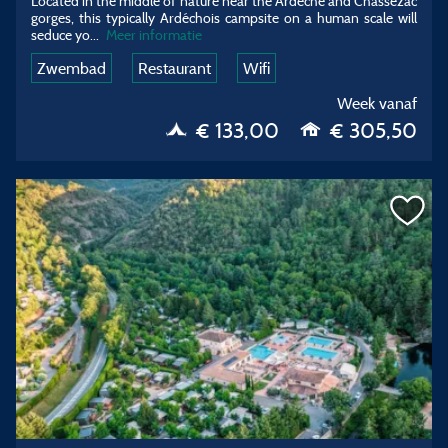
Located in the middle of nature near the Ardèche and Chassezac
gorges, this typically Ardéchois campsite on a human scale will
seduce yo...
Meer informatie
Zwembad
Restaurant
Wifi
Week vanaf
€ 133,00
€ 305,50