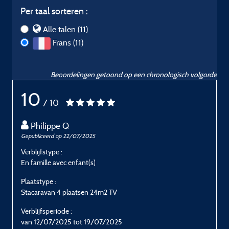
Per taal sorteren :
Alle talen (11)
Frans (11)
Beoordelingen getoond op een chronologisch volgorde
10
/ 10
Philippe Q
Gepubliceerd op 22/07/2025
G
Verblijfstype :
V
En famille avec enfant(s)
E
Plaatstype :
P
Stacaravan 4 plaatsen 24m2 TV
S
Verblijfsperiode :
V
van 12/07/2025 tot 19/07/2025
v