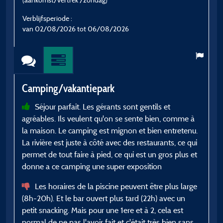
V
Verblijfsperiode :
v
van 02/08/2026 tot 06/08/2026
C
Camping/vakantiepark
Séjour parfait. Les gérants sont gentils et
c
agréables. Ils veulent qu'on se sente bien, comme à
a
la maison. Le camping est mignon et bien entretenu.
s
La rivière est juste à côté avec des restaurants, ce qui
a
permet de tout faire à pied, ce qui est un gros plus et
donne a ce camping une super exposition
d
Les horaires de la piscine peuvent être plus large
(8h-20h). Et le bar ouvert plus tard (22h) avec un
B
petit snacking. Mais pour une 1ere et à 2, cela est
normal de ne pas l'avoir fait et c'était très bien sans