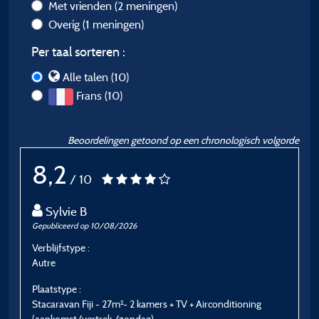
Met vrienden
(2 meningen)
Overig
(1 meningen)
Per taal sorteren :
Alle talen (10)
Frans (10)
Beoordelingen getoond op een chronologisch volgorde
8,2
/ 10
Sylvie B
Gepubliceerd op 10/08/2026
G
Verblijfstype :
Ve
Autre
E
Plaatstype :
P
Stacaravan Fiji - 27m²- 2 kamers + TV + Airconditioning
S
(aankomst/vertrek /zondag)