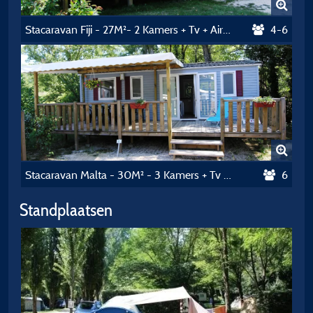
Stacaravan Fiji - 27M²- 2 Kamers + Tv + Airconditioning
4-6
Stacaravan Malta - 30M² - 3 Kamers + Tv + Airconditioning
6
Standplaatsen