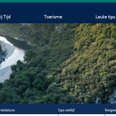
j Tijd
Toerisme
Leuke tips
ntiedatums
Type verblijf