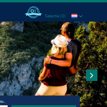
Selectie (
0
)
Reisgezelschap