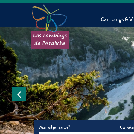
Campings & Vri
Waar wil je naartoe?
Uw vaka