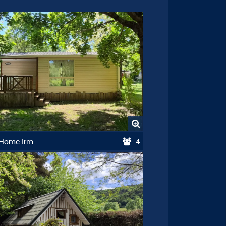
 Home Irm
4