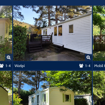
1-4
Watipi
1-4
Mobil