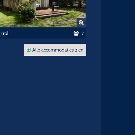
Troll
2
Alle accommodaties zien