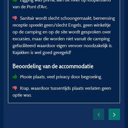
van de Pont d'Arc.
A
o
Sanitair wordt slecht schoongemaakt, bemensing
k
receptie spreekt geen/slecht Engels, geen winkeltje
w
op de camping en op de site wordt gesproken over
a
excursies, maar die worden niet vanuit de camping
w
gefaciliteerd waardoor eigen vervoer noodzakelijk is.
Kajakken is wel goed geregeld!
m
Beoordeling van de accommodatie
B
Mooie plaats, veel privacy door begroeiing.
Krap, waardoor tussentijds plaats verlaten geen
b
optie was.
e
p