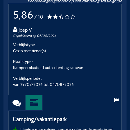
Beoordelingen getoond op een chronologisch volgorde
5,86
/ 10
Joep V
Gepubliceerd op 07/08/2026
Ge
Verblijfstype :
Ve
Gezin met tiener(s)
G
Plaatstype :
P
Kampeerplaats + 1 auto + tent og caravan
K
Verblijfsperiode :
V
van 29/07/2026 tot 04/08/2026
v
Camping/vakantiepark
C
Ligging was prima, aan de rivier op loopafstand