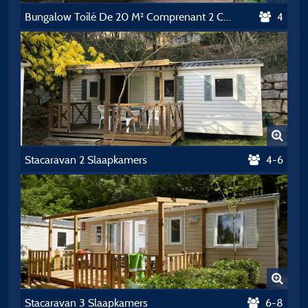
Bungalow Toilé De 20 M² Comprenant 2 Chambres Avec Kitchenette Équipée D'ustensiles De Cuisine , D'une Gazinière Et D'un Frigo Top
4
Stacaravan 2 Slaapkamers
4-6
Stacaravan 3 Slaapkamers
6-8