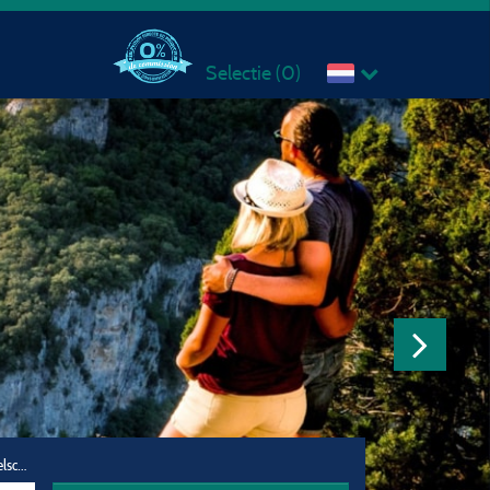
Selectie (
0
)
Reisgezelschap