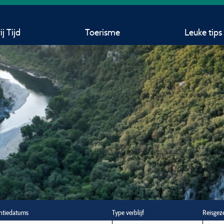
j Tijd
Toerisme
Leuke tips
ntiedatums
Type verblijf