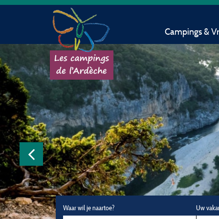
Campings & Vri
Waar wil je naartoe?
Uw vaka