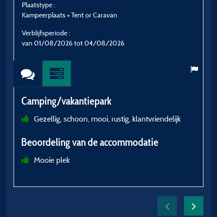
Plaatstype :
P
Kampeerplaats + Tent or Caravan
K
Verblijfsperiode :
V
van 01/08/2026 tot 04/08/2026
v
Camping/vakantiepark
C
Gezellig, schoon, mooi, rustig, klantvriendelijk
Beoordeling van de accommodatie
o
Mooie plek
z
B