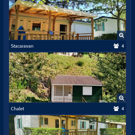
Stacaravan
4
Chalet
4