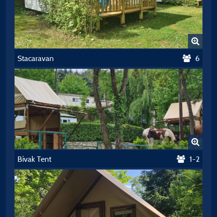
Stacaravan
6
Bivak Tent
1-2