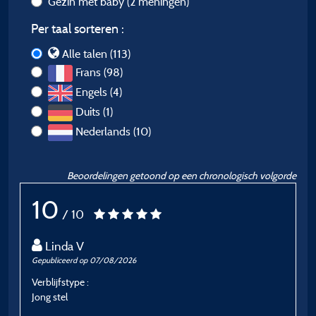
Gezin met baby
(2 meningen)
Per taal sorteren :
Alle talen (113)
Frans (98)
Engels (4)
Duits (1)
Nederlands (10)
Beoordelingen getoond op een chronologisch volgorde
10
/ 10
Linda V
Gepubliceerd op 07/08/2026
G
Verblijfstype :
Ve
Jong stel
J