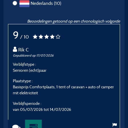
Nederlands (10)
Beoordelingen getoond op een chronologisch volgorde
9
/ 10
Rik C
Gepubliceerd op 17/07/2026
G
Verblijfstype :
Ve
Senioren (echt)paar
G
Plaatstype :
P
Basisprijs Comfortplaats, 1 tent of caravan + auto of camper
B
mit elektriciteit
mi
Verblijfsperiode :
V
van 05/07/2026 tot 14/07/2026
v