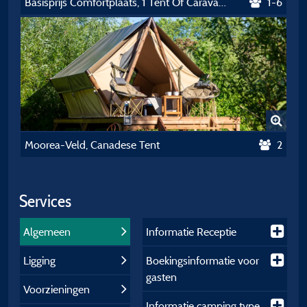
Basisprijs Comfortplaats, 1 Tent Of Caravan + Auto Of Camper Mit Elektriciteit
1-6
Moorea-Veld, Canadese Tent
2
Services
Algemeen
Informatie Receptie
Ligging
Boekingsinformatie voor
gasten
Voorzieningen
Informatie camping type