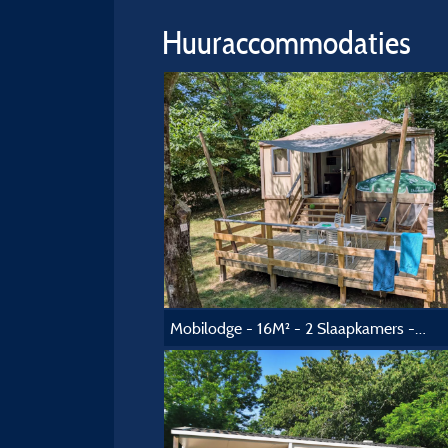
Huuraccommodaties
Mobilodge - 16M² - 2 Slaapkamers - Zonder Sanitairgebouw