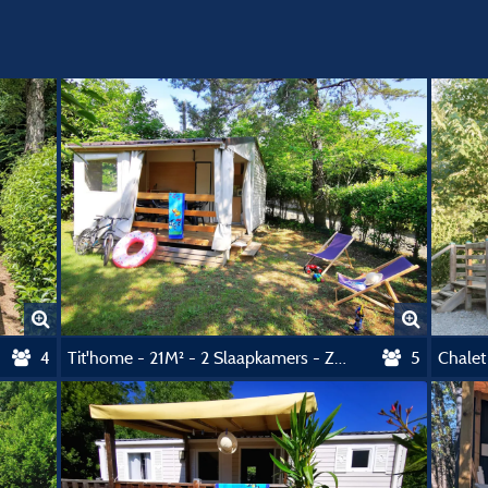
4
Tit'home - 21M² - 2 Slaapkamers - Zonder Sanitairgebouw
5