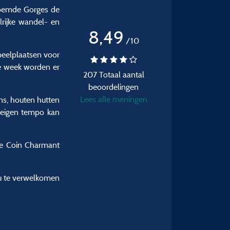
eroemde Gorges de
lrijke wandel- en
8,49
/10
peelplaatsen voor
ke week worden er
207 Totaal aantal
beoordelingen
Lees alle meningen
ns, houten hutten
n eigen tempo kan
Le Coin Charmant
m u te verwelkomen