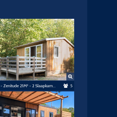
Chalet - Zenitude 21M² - 2 Slaapkamers - Zonder Privé Sanitair
5