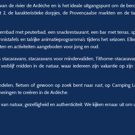
van de rivier de Ardèche en is het ideale uitgangspunt om de b
t 2, de karakteristieke dorpjes, de Provençaalse markten en de ta
mbad met peuterbad, een snackrestaurant, een bar met terras, s
nnistafels en talrijke animatieprogramma’s tijdens het seizoen. El
ten en activiteiten aangeboden voor jong en oud.
stacaravans, stacaravans voor mindervaliden, Tithome-stacarava
 verblijf midden in de natuur, waar iedereen zijn vakantie op zij
elen, fietsen of gewoon op zoek bent naar rust, op Camping 
eringen te creëren in de Ardèche.
van natuur, gezelligheid en authenticiteit. We kijken ernaar uit o