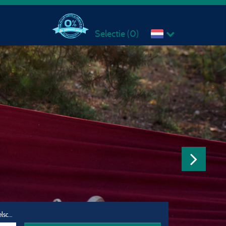
Selectie (
0
)
Reisgezelschap