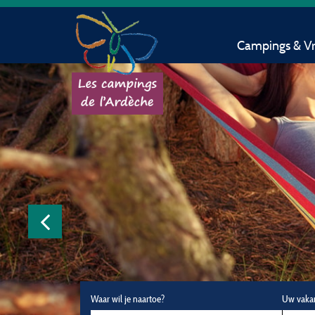
Campings & Vri
Waar wil je naartoe?
Uw vaka