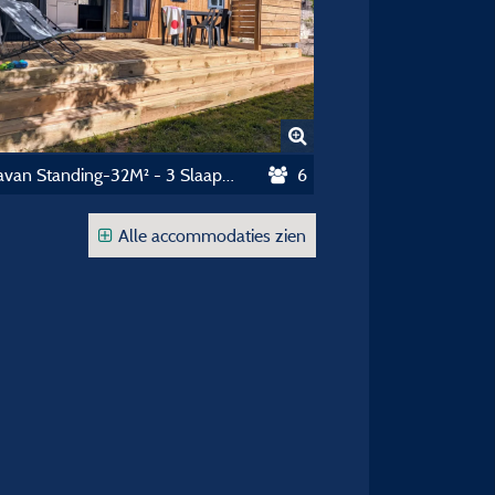
Stacaravan Standing-32M² - 3 Slaapkamers - Airconditioning
6
Alle accommodaties zien