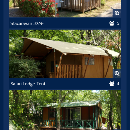
Stacaravan 32M²
5
Safari Lodge-Tent
4