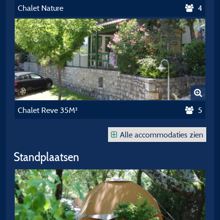
Chalet Nature
4
Chalet Reve 35M²
5
Alle accommodaties zien
Standplaatsen