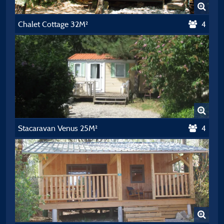
Chalet Cottage 32M²
4
Stacaravan Venus 25M²
4