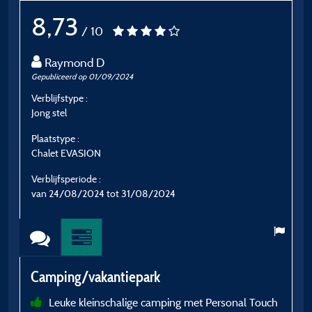
8,73
/ 10
Raymond D
Gepubliceerd op 01/09/2024
G
Verblijfstype :
Ve
Jong stel
S
Plaatstype :
P
Chalet EVASION
B
Verblijfsperiode :
V
van 24/08/2024 tot 31/08/2024
v
Camping/vakantiepark
C
Leuke kleinschalige camping met Personal Touch