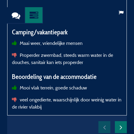
Camping/vakantiepark
Maai weer, vriendelijke mensen
e
Properder zwembad, steeds warm water in de
v
douches, sanitair kan iets properder
Beoordeling van de accommodatie
v
w
Mooi vlak terrein, goede schaduw
o
w
veel ongedierte, waarschijnlijk door weinig water in
W
de rivier vlakbij