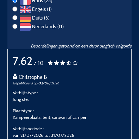
Frans (23)
Engels (1)
Duits (6)
Nederlands (11)
Beoordelingen getoond op een chronologisch volgorde
7,62
/ 10
Christophe B
Gepubliceerd op 03/08/2026
G
Verblijfstype :
V
Jong stel
G
Plaatstype :
P
Kampeerplaats, tent, caravan of camper
K
Verblijfsperiode :
V
van 21/07/2026 tot 31/07/2026
v