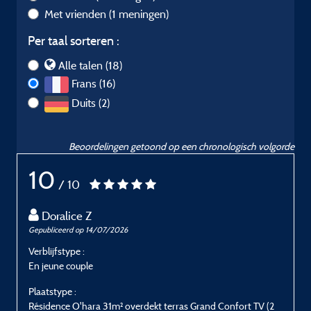
Met vrienden
(1 meningen)
Per taal sorteren :
Alle talen (18)
Frans (16)
Duits (2)
Beoordelingen getoond op een chronologisch volgorde
10
/ 10
Doralice Z
Gepubliceerd op 14/07/2026
G
Verblijfstype :
V
En jeune couple
P
Plaatstype :
P
Résidence O'hara 31m² overdekt terras Grand Confort TV (2
R