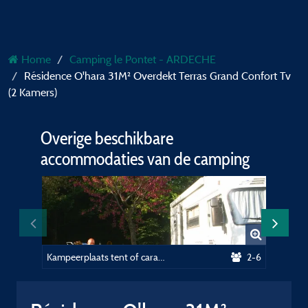
Home
Camping le Pontet - ARDECHE
Résidence O'hara 31M² Overdekt Terras Grand Confort Tv
(2 Kamers)
Overige beschikbare
accommodaties van de camping
Kampeerplaats tent of caravan of camper
2-6
Basispri