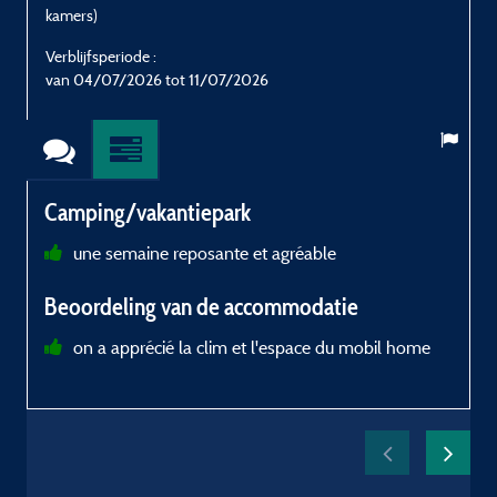
kamers)
k
Verblijfsperiode :
V
van 04/07/2026 tot 11/07/2026
Camping/vakantiepark
une semaine reposante et agréable
B
Beoordeling van de accommodatie
R
on a apprécié la clim et l'espace du mobil home