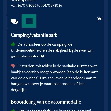
Verblijfsperiode :
V
van 26/07/2026 tot 01/08/2026
v
Camping/vakantiepark
C
De atmosfeer op de camping, de
kindvriendelijkheid en de nabijheid bij de rivier zijn
v
grote pluspunten ❤️
Er zouden misschien in de sanitaire ruimtes wat
B
haakjes voorzien mogen worden (aan de buitenkant
van de douches). Om snel even je handdoek aan te
hangen wanneer je naar toilet moet - of iets
dergelijks.
Beoordeling van de accommodatie
Het was fantastisch! We komen zeker terug!