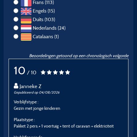
Frans (113)
Engels (15)
Duits (103)
Nederlands (24)
Catalaans (1)
Beoordelingen getoond op een chronologisch volgorde
10
/ 10
Janneke Z
Gepubliceerd op 04/08/2026
G
Verblijfstype :
Ve
Gezin met jonge kinderen
J
Plaatstype :
P
Pakket 2 pers.+ 1 voertuig + tent of caravan + elektriciteit
Pa