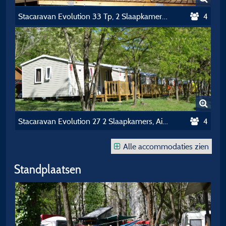
Stacaravan Evolution 33 Tp, 2 Slaapkamers, Airconditioning Zaterdag / Zaterdag
4
Stacaravan Evolution 27 2 Slaapkamers, Airconditioning Zondag/Zondag
4
Alle accommodaties zien
Standplaatsen