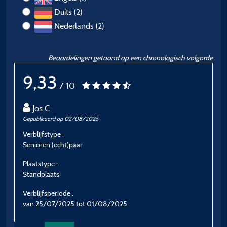
Duits (2)
Nederlands (2)
Beoordelingen getoond op een chronologisch volgorde
9,33
/ 10
Jos C
Gepubliceerd op 02/08/2025
G
Verblijfstype :
Ve
Senioren (echt)paar
G
Plaatstype :
P
Standplaats
S
Verblijfsperiode :
V
van 25/07/2025 tot 01/08/2025
v