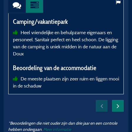
Camping/vakantiepark
C
Heel vriendelijke en behulpzame eigenaars en
personeel. Sanitair perfect en heel schoon. De ligging
g
van de camping is uniek midden in de natuur aan de
u
Doux
c
Beoordeling van de accommodatie
w
De meeste plaatsen zijn zeer ruim en liggen mooi
in de schaduw
B
h
z
p
*Beoordelingen die niet ouder zijn dan drie jaar en een controle
g
hebben ondergaan.
Meer informatie