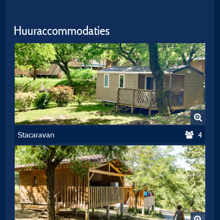
Huuraccommodaties
Stacaravan
4