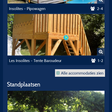
Insolites - Pipowagen
2-4
Les Insolites - Tente Baroudeur
1-2
Alle accommodaties zien
Standplaatsen