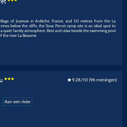
ret
illage of Joyeuse in Ardèche, France, and 50 metres from the La
vines below the cliffs, the Sous Perret camp site is an ideal spot to
n a quiet family atmosphere. Rest and relax beside the swimming pool
of the river La Beaume.
au
9,28
/10
(96 meningen)
Aan een rivier