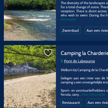
The diversity of the landscapes a
for a total change of scene. Ther
reception. There is direct acces
who wish to swim. During the hig
informatie
Zwembad
Aan een rivie
Camping la Charderi
Pont de Labeaume
Welkom bij Camping de la Charder
Gelegen aan een rivier van de 1
camping u een onvergetelijke ervar
Sport- en avontuurliefhebbers zu
ferrata, cany
...
Meer informatie
Restaurant
Aan een rivi