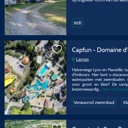
Wifi
Capfun - Domaine d
Larnas
Halverwege Lyon en Marseille, t
d'Imbours. Hier kunt u stacarav
waterparken met zwembaden, se
voor groot en klein! De campi
bezienswaardig...
Meer informati
Verwarmd zwembad
Ki