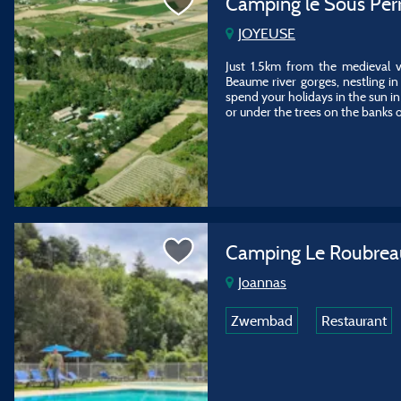
Camping le Sous Per
JOYEUSE
Just 1.5km from the medieval v
Beaume river gorges, nestling in 
spend your holidays in the sun i
or under the trees on the banks 
Camping Le Roubre
Joannas
Zwembad
Restaurant