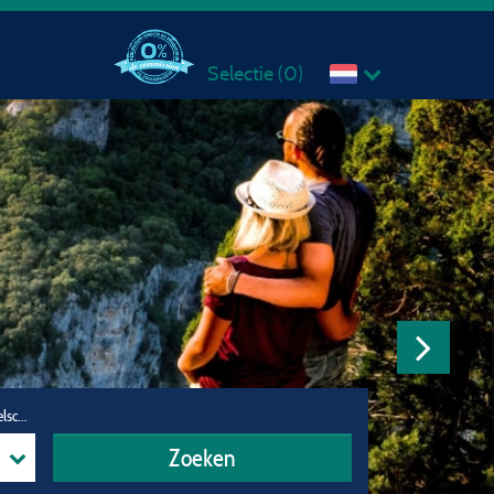
Selectie (
0
)
Reisgezelschap
Zoeken