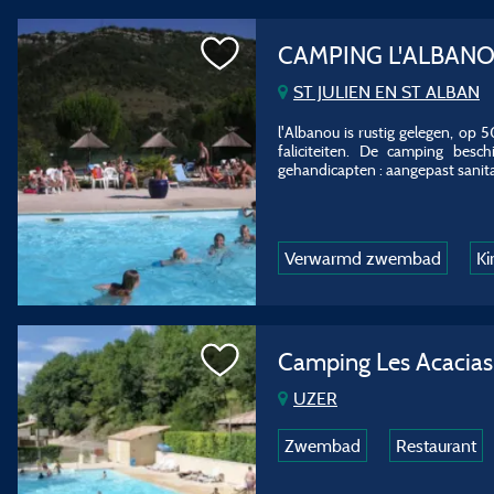
CAMPING L'ALBAN
ST JULIEN EN ST ALBAN
l'Albanou is rustig gelegen, op
faliciteiten. De camping besc
gehandicapten : aangepast sanita
Verwarmd zwembad
Ki
Camping Les Acacia
UZER
Zwembad
Restaurant