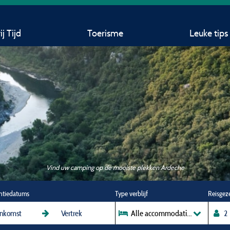
j Tijd
Toerisme
Leuke tips
Vind uw camping op de mooiste plekken Ardeche
ntiedatums
Type verblijf
Alle accommodaties