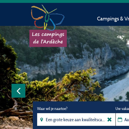
Campings & Vri
Waar wil je naartoe?
Uw vaka