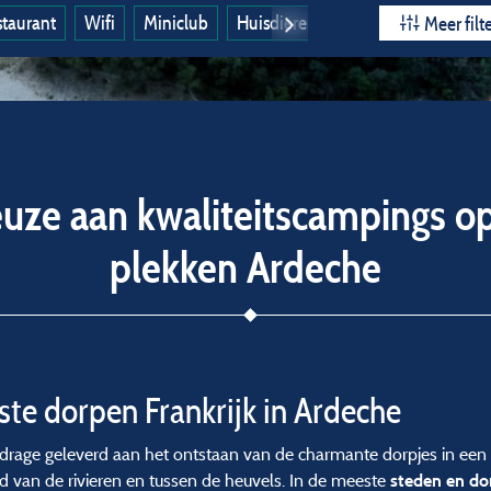
taurant
Wifi
Miniclub
Huisdieren toegestaan
Het hele
Meer filt
euze aan kwaliteitscampings o
plekken Ardeche
te dorpen Frankrijk in Ardeche
drage geleverd aan het ontstaan van de charmante dorpjes in een 
d van de rivieren en tussen de heuvels. In de meeste
steden en do