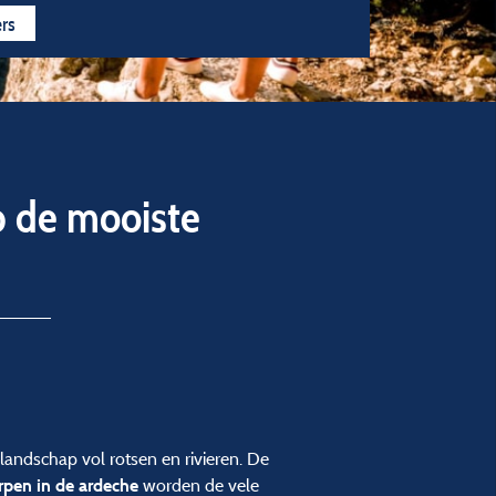
 jaar geopend
5 sterren
4 sterren
3 sterren
ers
p de mooiste
landschap vol rotsen en rivieren. De
worden de vele
rpen in de ardeche