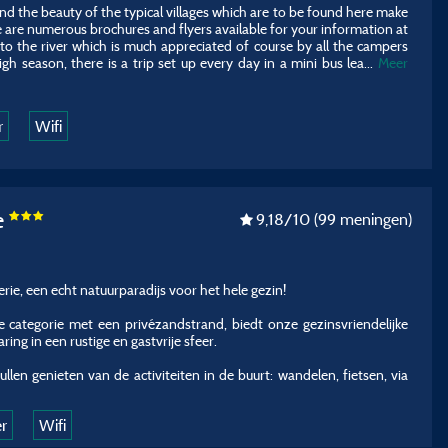
nd the beauty of the typical villages which are to be found here make
e are numerous brochures and flyers available for your information at
s to the river which is much appreciated of course by all the campers
h season, there is a trip set up every day in a mini bus lea...
Meer
r
Wifi
e
9,18
/10
(99 meningen)
ie, een echt natuurparadijs voor het hele gezin!
e categorie met een privézandstrand, biedt onze gezinsvriendelijke
ing in een rustige en gastvrije sfeer.
llen genieten van de activiteiten in de buurt: wandelen, fietsen, via
er
Wifi