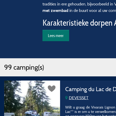
tradities in ere gehouden, bijvoorbeeld in
in de buurt voor al uw comf
met zwembad
Karakteristieke dorpen 
Lees meer
99 camping(s)
Camping du Lac de 
DEVESSET
Wilt u graag de Vivarais Lignon
Lac** is er om u te verwelkomen. 
op ongeveer 100m van het water.