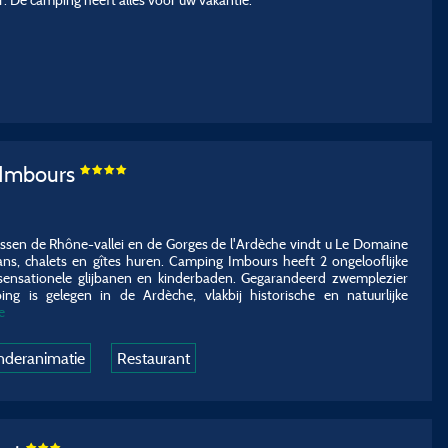
'Imbours
ussen de Rhône-vallei en de Gorges de l'Ardèche vindt u Le Domaine
ans, chalets en gîtes huren. Camping Imbours heeft 2 ongelooflijke
nsationele glijbanen en kinderbaden. Gegarandeerd zwemplezier
ng is gelegen in de Ardèche, vlakbij historische en natuurlijke
e
nderanimatie
Restaurant