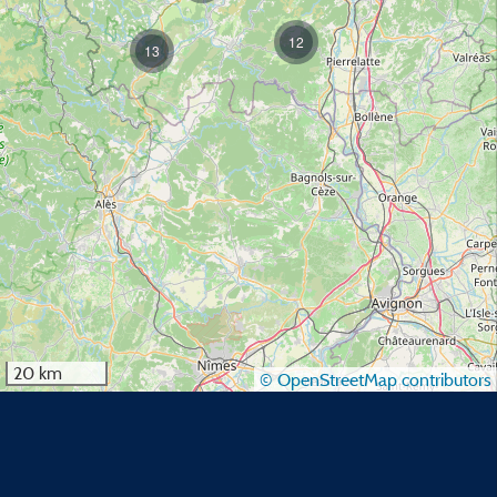
12
13
20 km
© OpenStreetMap contributors