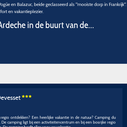
 Vogüe en Balazuc, beide geclasseerd als "mooiste dorp in Frankrijk"
ort en vakantieplezier.
Ardeche in de buurt van de...
Devesset
 regio ontdekken? Een heerlijke vakantie in de natuur? Camping du
De camping ligt bij een activiteitencentrum en bij een bosrijke regio
 De camping heeft alles voor uw vakantie.