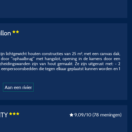
illon
ijn lichtgewicht houten constructies van 25 m², met een canvas dak,
 door "ophaalbrug" met hangslot, opening in de kamers door een
 scheidingswanden zijn van hout gemaakt. Ze zijn uitgerust met: - 2
2 eenpersoonsbedden die tegen elkaar geplaatst kunnen worden en 1
Aan een rivier
NTY
9,09
/10
(78 meningen)