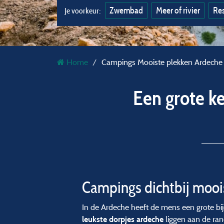
Zwembad
Meer of rivier
Res
Je voorkeur:
Home
Campings Mooiste plekken Ardeche
Een grote k
Campings dichtbij moois
In de Ardeche heeft de mens een grote bij
liggen aan de ran
leukste dorpjes ardeche