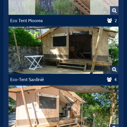
Eco Tent Moorea
2
Eco-Tent Sardinië
4