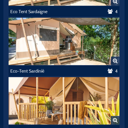
Eco Tent Sardaigne
4
Eco-Tent Sardinië
4