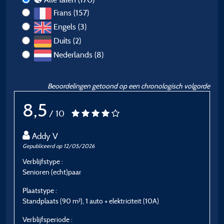
Frans (157)
Engels (3)
Duits (2)
Nederlands (8)
Beoordelingen getoond op een chronologisch volgorde
8,5
/ 10
Addy V
Gepubliceerd op 12/05/2026
G
Verblijfstype :
Ve
Senioren (echt)paar
G
Plaatstype :
P
Standplaats (90 m²), 1 auto + elektriciteit (10A)
M
Verblijfsperiode :
V