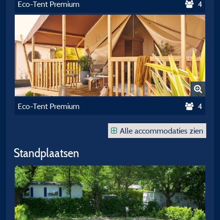
Eco-Tent Premium
4
Eco-Tent Premium
4
Alle accommodaties zien
Standplaatsen