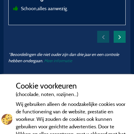
v
Schoon,alles aanwezig.
h
v
b
k
B
*Beoordelingen die niet ouder zijn dan drie jaar en een controle
hebben ondergaan.
Meer informatie
v
g
Cookie voorkeuren
(chocolade, noten, rozijnen...)
Wij gebruiken alleen de noodzakelijke cookies voor
de functionering van de website, prestatie en
voorkeur. Wij zouden de cookies ook kunnen
gebruiken voor gerichtte advertenties. Door te
klikken op alles accepteren, gaat u akkoord met het