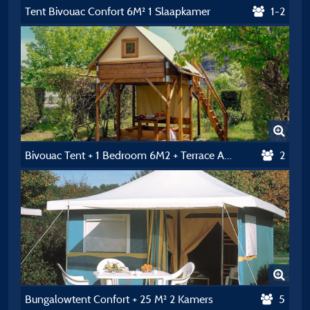
Tent Bivouac Confort 6M² 1 Slaapkamer
1-2
Bivouac Tent + 1 Bedroom 6M2 + Terrace And Fridge
2
Bungalowtent Confort + 25 M² 2 Kamers
5