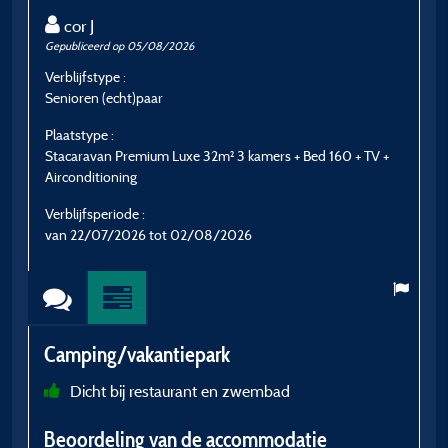
cor J
Gepubliceerd op 05/08/2026
G
Verblijfstype :
Ve
Senioren (echt)paar
J
Plaatstype :
P
Stacaravan Premium Luxe 32m² 3 kamers + Bed 160 + TV +
B
Airconditioning
/ 
Verblijfsperiode :
V
van 22/07/2026 tot 02/08/2026
v
Camping/vakantiepark
C
Dicht bij restaurant en zwembad
h
Beoordeling van de accommodatie
t