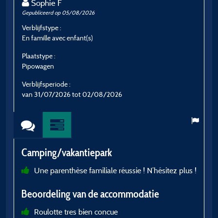
Sophie F
Gepubliceerd op 05/08/2026
G
Verblijfstype :
Ve
En famille avec enfant(s)
E
Plaatstype :
P
Pipowagen
S
Verblijfsperiode :
V
van 31/07/2026 tot 02/08/2026
v
Camping/vakantiepark
C
Une parenthèse familiale réussie ! N’hésitez plus !
P
Beoordeling van de accommodatie
d
Roulotte tres bien concue
B