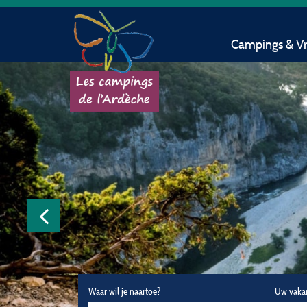
Campings & Vri
Waar wil je naartoe?
Uw vaka