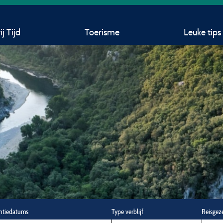
j Tijd
Toerisme
Leuke tips
ntiedatums
Type verblijf