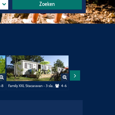
Zoeken
 35M² Met Sanitair
-8
Family XXL Stacaravan - 3 slaapkamers - 32m² met sanitair
4-6
Cottage Chalet 