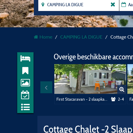
Home
CAMPING LA DIGUE
Cottage Ch
Overige beschikbare accom
First Stacaravan - 2 slaapkamers - 22m²
2-4
Cottage Chalet -2 Slaa