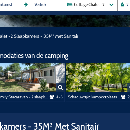
Cottage Chalet -2 Slaapkamers -
alet -2 Slaapkamers - 35M² Met Sanitair
modaties van de camping
Family Stacaravan - 2 slaapkamers - 25m² met sanitair / Secteur Jardins****
4-6
Schaduwrijke kampeerplaats met 10A elektriciteit
2
pkamers - 35M² Met Sanitair