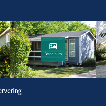
Fotoalbum
ervering