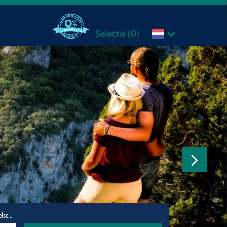
Selectie (
0
)
Reisgezelschap