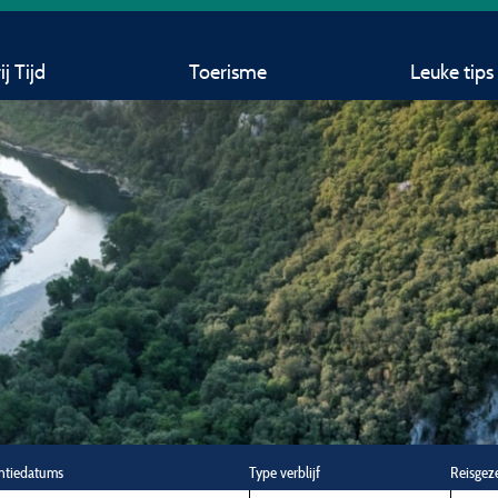
j Tijd
Toerisme
Leuke tips
ntiedatums
Type verblijf