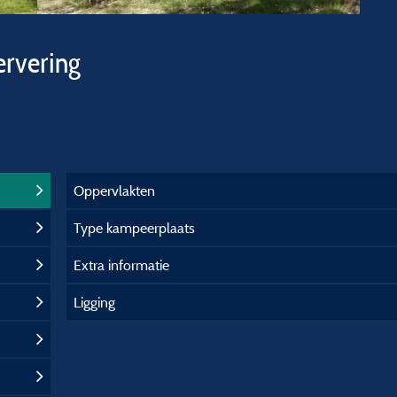
ervering
Oppervlakten
Type kampeerplaats
Extra informatie
Ligging