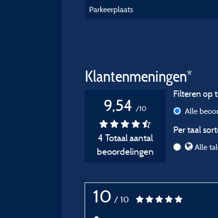
Parkeerplaats
Klantenmeningen*
Filteren op t
9,54
/10
Alle beoo
Per taal sort
4 Totaal aantal
Alle ta
beoordelingen
10
/ 10