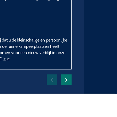
Theo L
Gepubliceerd op 28/06/2026
Verblijfstype :
Senioren (echt)paar
Plaatstype :
Schaduwrijke kampeerplaat
 dat u de kleinschalige en persoonlijke
Verblijfsperiode :
n de ruime kampeerplaatsen heeft
van 10/06/2026 tot 25
men voor een nieuw verblijf in onze
 Digue