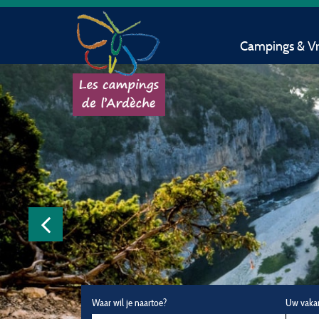
Campings & Vri
Waar wil je naartoe?
Uw vaka