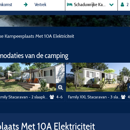
Schaduwrijke Kampeerplaats Met
e Kampeerplaats Met 10A Elektriciteit
modaties van de camping
Family Stacaravan - 2 slaapkamers - 25m² met sanitair / Secteur Jardins****
4-6
Family XXL Stacaravan - 3 slaapkamers - 32m² met sanitair
4
ats Met 10A Elektriciteit