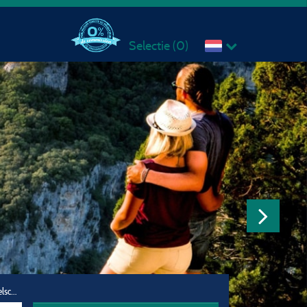
Selectie (
0
)
Reisgezelschap