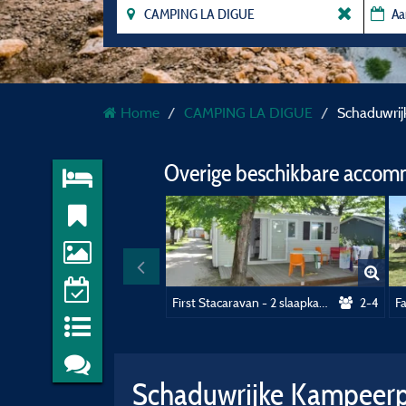
Home
CAMPING LA DIGUE
Schaduwrijk
Overige beschikbare accom
First Stacaravan - 2 slaapkamers - 22m²
2-4
Schaduwrijke Kampeerpla