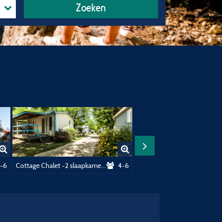
Zoeken
 10A Elektriciteit
-6
Cottage Chalet -2 slaapkamers - 35m² met sanitair
4-6
Cottage Chalet 