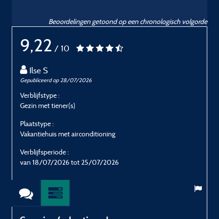
Beoordelingen getoond op een chronologisch volgorde
9,22
/ 10
Ilse S
Gepubliceerd op 28/07/2026
G
Verblijfstype :
V
Gezin met tiener(s)
F
Plaatstype :
P
Vakantiehuis met airconditioning
V
Verblijfsperiode :
V
van 18/07/2026 tot 25/07/2026