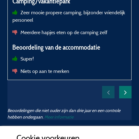
Camping/vakantiepark
Zeer mooie propere camping, bijzonder vriendelijk
personeel
h
E
Meerdere hapjes eten op de camping zelf
C
D
Beoordeling van de accommodatie
S
G
Super!
g
Niets op aan te merken
B
a
C
s
Beoordelingen die niet ouder zijn dan drie jaar en een controle
u
hebben ondergaan.
Meer informatie
i
n
Cookie voorkeuren
g