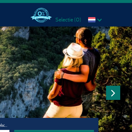
Selectie (
0
)
Reisgezelschap