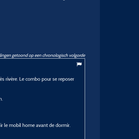
ingen getoond op een chronologisch volgorde
7,17
/ 10
ès rivère. Le combo pour se reposer
Lionel P
Gepubliceerd op 26/05/2026
n.
Verblijfstype :
Entre amis
Plaatstype :
Starcaravan 6 persoon met
idir le mobil home avant de dormir.
Verblijfsperiode :