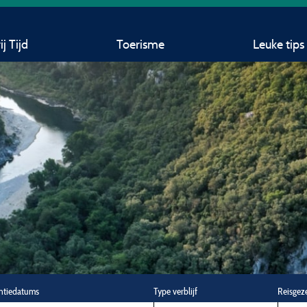
j Tijd
Toerisme
Leuke tips
ntiedatums
Type verblijf