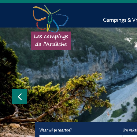
Campings & Vri
Waar wil je naartoe?
Uw vaka