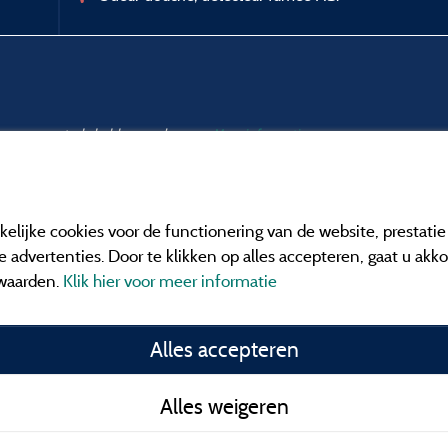
ar en een controle hebben ondergaan.
Meer informatie
elijke cookies voor de functionering van de website, prestati
 advertenties. Door te klikken op alles accepteren, gaat u akk
waarden.
Klik hier voor meer informatie
Informatie uitgever e
Alles accepteren
General terms of use
Alles weigeren
Contact gegevens