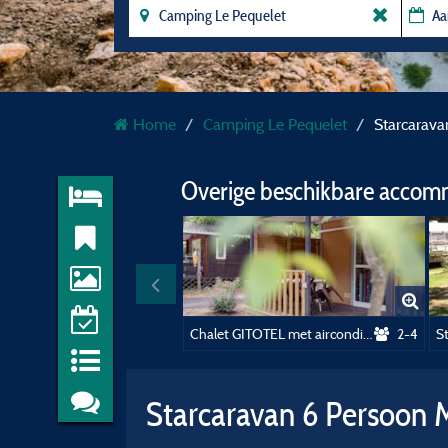
Home
Camping Le Pequelet
Starcarava
Overige beschikbare accom
Chalet GITOTEL met airconditioning
2-4
Starcaravan 6 Persoon M