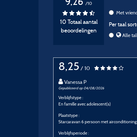
9,26
/10
Met vrie
10 Totaal aantal
Per taal sort
beoordelingen
Alle ta
8,25
/ 10
Vanessa P
Gepubliceerd op 04/08/2026
Verblijfstype :
En famille avec adolescent(s)
Plaatstype :
Starcaravan 6 persoon met airconditioning
Verblijfsperiode :