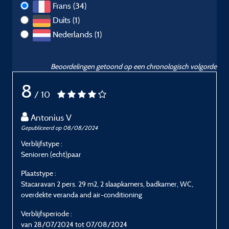
Frans (34)
Duits (1)
Nederlands (1)
Beoordelingen getoond op een chronologisch volgorde
8
/ 10
Antonius V
Gepubliceerd op 08/08/2024
G
Verblijfstype :
V
Senioren (echt)paar
E
Plaatstype :
P
Stacaravan 2 pers. 29 m2, 2 slaapkamers, badkamer, WC,
S
overdekte veranda and air-conditioning
o
Verblijfsperiode :
V
van 28/07/2024 tot 07/08/2024
v