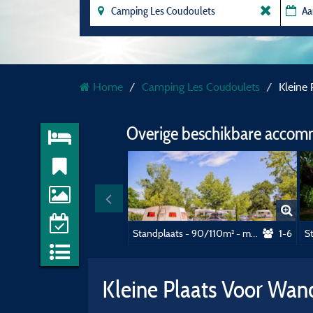
Home
Camping Les Coudoulets
Kleine
Overige beschikbare accom
Standplaats - 90/110m² - met water, afvoer van afvalwater en elektriciteit (16A)
1-6
Kleine Plaats Voor Wan