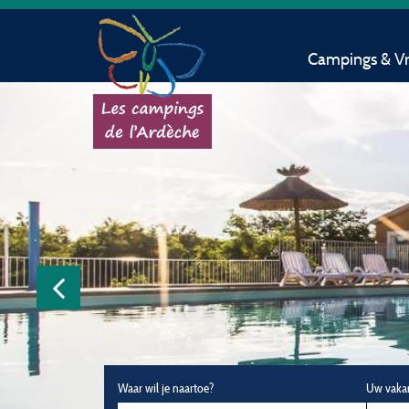
Campings & Vri
Waar wil je naartoe?
Uw vaka