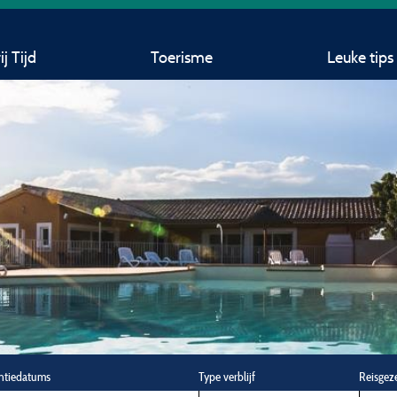
j Tijd
Toerisme
Leuke tips
ntiedatums
Type verblijf