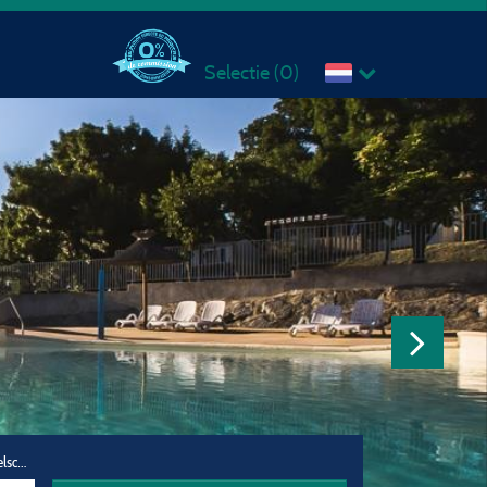
Selectie (
0
)
Reisgezelschap