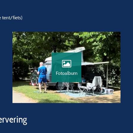
tent/fiets)
Fotoalbum
ervering