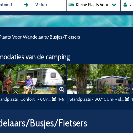
Kleine Plaats Voor Wandelaars/
 Plaats Voor Wandelaars/Busjes/Fietsers
modaties van de camping
Standplaats "Confort" - 80/90m² - met water, afvoer van afvalwater en elektriciteit (16A)
1-6
Standplaats - 80/100m² - elektriciteit (16A)
delaars/Busjes/Fietsers