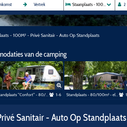
aats - 100M² - Privé Sanitair - Auto Op Standplaats
modaties van de camping
Standplaats "Confort" - 80/90m² - met water, afvoer van afvalwater en elektriciteit (16A)
1-6
Standplaats - 80/100m² - elektriciteit (16A)
rivé Sanitair - Auto Op Standplaats