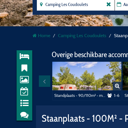
Home
Camping Les Coudoulets
Staanpl
Overige beschikbare accom
Standplaats - 90/110m² - met water, afvoer van afvalwater en elektriciteit (16A)
1-6
Staanplaats - 100M² - P