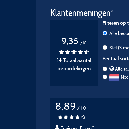
Klantenmeningen*
Filteren op t
Alle beoo
9,35
/10
Stel
(3 me
Per taal sort
14 Totaal aantal
beoordelingen
Alle ta
Nede
8,89
/ 10
Erwin en Elma C