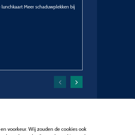
 lunchkaart Meer schaduwplekken bij
Verblijfstype :
Gezin met jonge kinderen
Plaatstype :
Staanplaats - 100m² - priv
standplaats
Verblijfsperiode :
van 05/08/2024 tot 18
e en voorkeur. Wij zouden de cookies ook