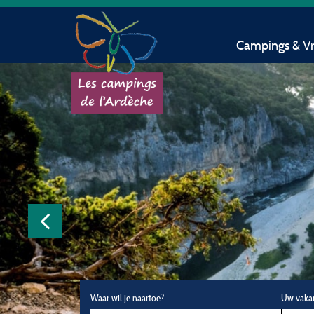
Campings & Vri
Waar wil je naartoe?
Uw vaka