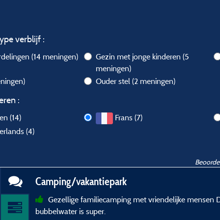
ype verblijf :
rdelingen
(14 meningen)
Gezin met jonge kinderen
(5
meningen)
ningen)
Ouder stel
(2 meningen)
eren :
len (14)
Frans (7)
rlands (4)
Beoordel
Camping/vakantiepark
Gezellige familiecamping met vriendelijke mensen
bubbelwater is super.