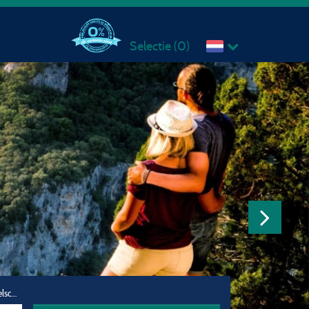
Selectie (
0
)
Reisgezelschap