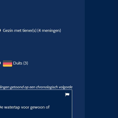
Gezin met tiener(s)
(4 meningen)
Duits (3)
ingen getoond op een chronologisch volgorde
8,9
/ 10
 De watertap voor gewoon of
peter M
Gepubliceerd op 20/08/2024