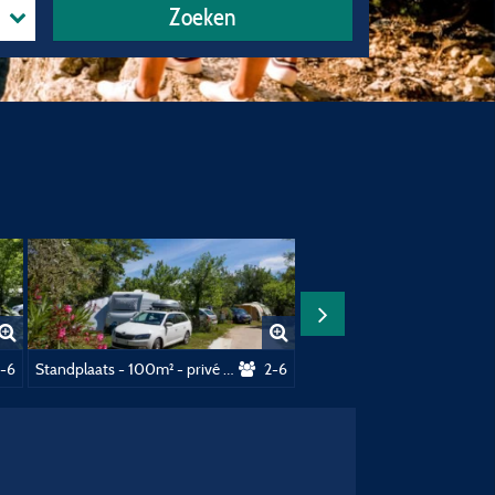
Zoeken
Staanplaats - 100M² - Privé Sanitair - Auto Op Standplaats
1-6
Standplaats - 100m² - privé sanitair ligt 20m veder
2-6