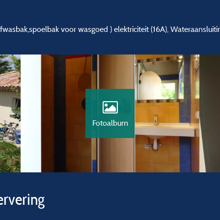
fwasbak,spoelbak voor wasgoed ) elektriciteit (16A), Wateraansluiti
Fotoalbum
ervering