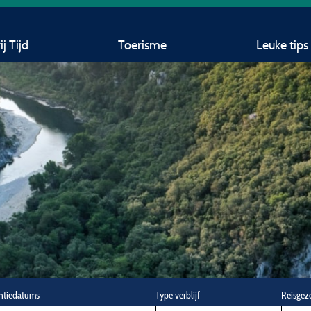
j Tijd
Toerisme
Leuke tips
ntiedatums
Type verblijf