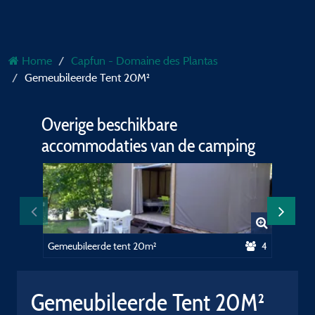
Home
Capfun - Domaine des Plantas
Gemeubileerde Tent 20M²
Overige beschikbare
accommodaties van de camping
Gemeubileerde tent 20m²
4
Stacara
Gemeubileerde Tent 20M²