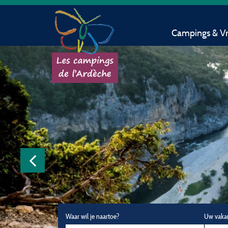
Campings & Vri
Waar wil je naartoe?
Uw vaka