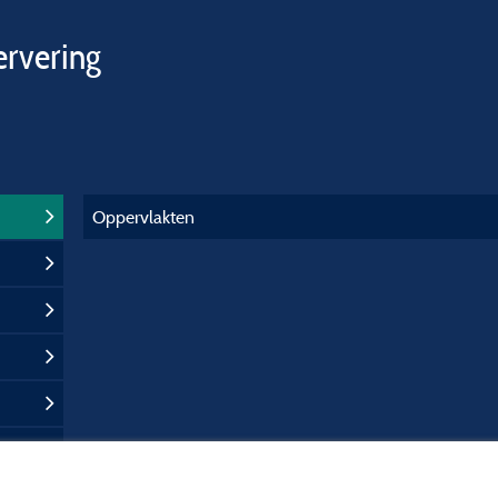
ervering
Oppervlakten