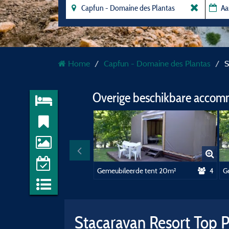
Home
Capfun - Domaine des Plantas
S
Overige beschikbare accom
Gemeubileerde tent 20m²
4
G
Stacaravan Resort Top 