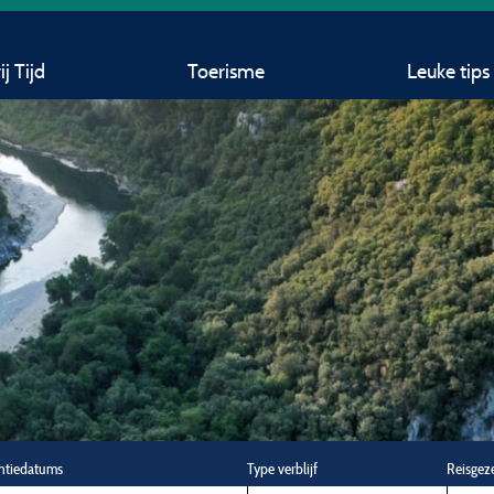
j Tijd
Toerisme
Leuke tips
ntiedatums
Type verblijf