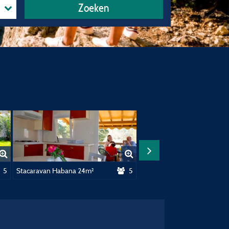
Zoeken
30M²
5
Stacaravan Habana 24m²
5