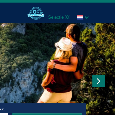
Selectie (
0
)
Reisgezelschap