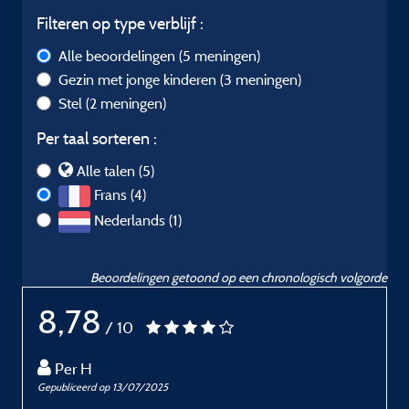
Filteren op type verblijf :
Alle beoordelingen
(5 meningen)
Gezin met jonge kinderen
(3 meningen)
Stel
(2 meningen)
Per taal sorteren :
Alle talen (5)
Frans (4)
Nederlands (1)
Beoordelingen getoond op een chronologisch volgorde
8,78
/ 10
Per H
Gepubliceerd op 13/07/2025
G