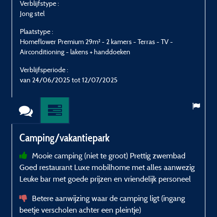
Verblijfstype :
V
Jong stel
E
Plaatstype :
P
Homeflower Premium 29m² - 2 kamers - Terras - TV -
H
Airconditioning - lakens + handdoeken
A
Verblijfsperiode :
V
van 24/06/2025 tot 12/07/2025
Camping/vakantiepark
Mooie camping (niet te groot) Prettig zwembad
Goed restaurant Luxe mobilhome met alles aanwezig
i
Leuke bar met goede prijzen en vriendelijk personeel
Betere aanwijzing waar de camping ligt (ingang
beetje verscholen achter een pleintje)