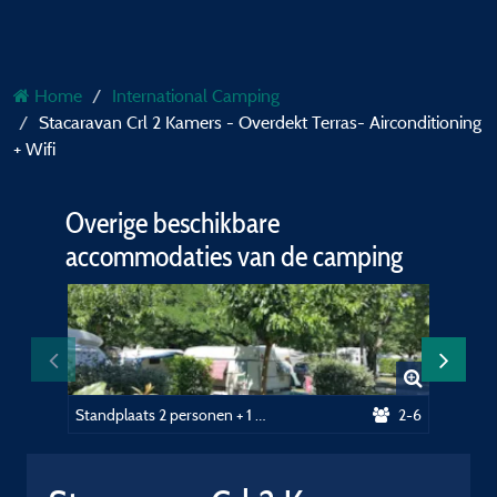
Home
International Camping
Stacaravan Crl 2 Kamers - Overdekt Terras- Airconditioning
+ Wifi
Overige beschikbare
accommodaties van de camping
Standplaats 2 personen + 1 auto of camper + elektriciteit 10A + Wifi
2-6
Staanp