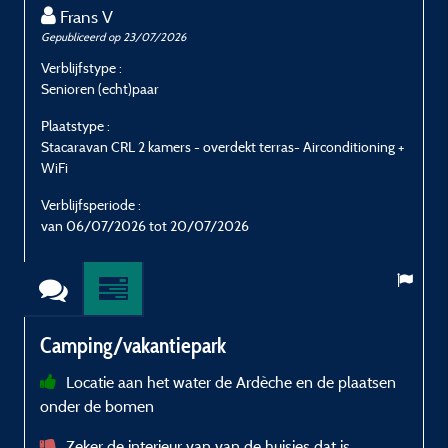
Frans V
Gepubliceerd op 23/07/2026
G
Verblijfstype :
V
Senioren (echt)paar
E
Plaatstype :
P
Stacaravan CRL 2 kamers - overdekt terras- Airconditioning +
S
WiFi
W
Verblijfsperiode :
V
van 06/07/2026 tot 20/07/2026
v
Camping/vakantiepark
Locatie aan het water de Ardèche en de plaatsen
onder de bomen
q
M
Zeker de interieur van van de huisjes dat is