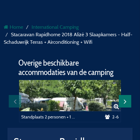
Home
International Camping
Stacaravan Rapidhome 2018 Alizé 3 Slaapkamers - Half-
Schaduwrijk Terras + Airconditioning + Wifi
Overige beschikbare
accommodaties van de camping
Standplaats 2 personen + 1 auto of camper + elektriciteit 10A + Wifi
2-6
Staanp