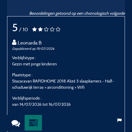
Beoordelingen getoond op een chronologisch volgorde
5
/ 10
Leonarda B
Gepubliceerd op 19/07/2026
G
Verblijfstype :
V
Gezin met jonge kinderen
O
Plaatstype :
P
Stacaravan RAPIDHOME 2018 Alizé 3 slaapkamers - Half-
S
schaduwrijk terras + airconditioning + Wifi
s
Verblijfsperiode :
V
van 14/07/2026 tot 16/07/2026