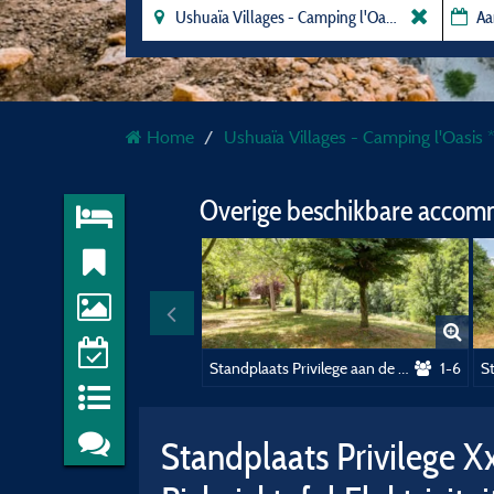
Home
Ushuaïa Villages - Camping l'Oasis 
Overige beschikbare accom
Standplaats Privilege aan de rivier, elektriciteit inbegrepen
1-6
Standplaats Privilege 