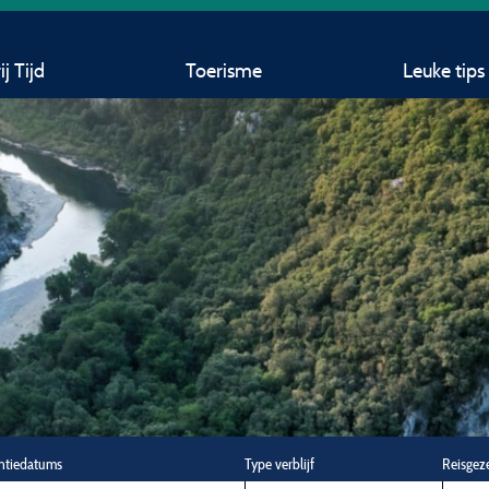
j Tijd
Toerisme
Leuke tips
ntiedatums
Type verblijf