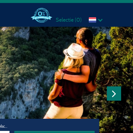
Selectie (
0
)
Reisgezelschap