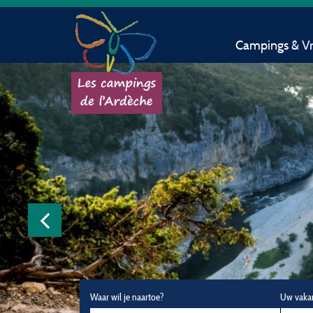
Campings & Vri
Waar wil je naartoe?
Uw vaka