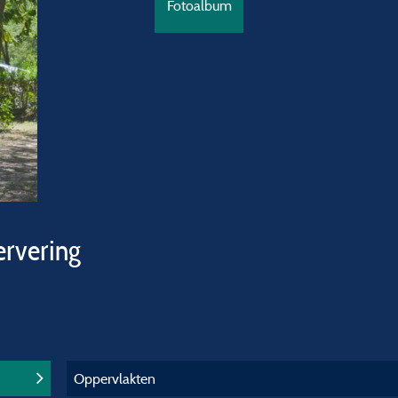
Fotoalbum
ervering
Oppervlakten