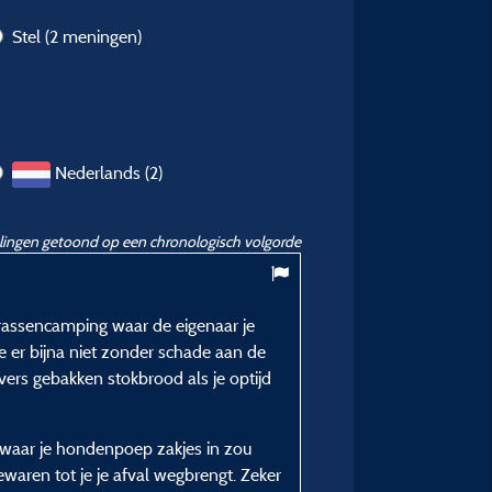
Stel
(2 meningen)
Nederlands (2)
ingen getoond op een chronologisch volgorde
8,44
/ 10
terrassencamping waar de eigenaar je
Frans B
 er bijna niet zonder schade aan de
Gepubliceerd op 28/06/2024
vers gebakken stokbrood als je optijd
Verblijfstype :
Senioren (echt)paar
n waar je hondenpoep zakjes in zou
Plaatstype :
waren tot je je afval wegbrengt. Zeker
Standplaats Privilege XXL 