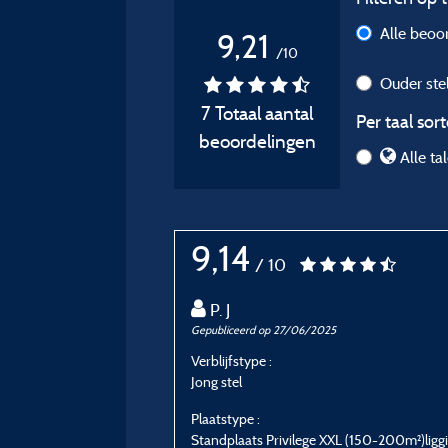
Alle beoo
9,21
/10
Ouder ste
7 Totaal aantal
Per taal sort
beoordelingen
Alle tal
9,14
/ 10
P. J
Gepubliceerd op 27/06/2025
Verblijfstype :
Jong stel
Plaatstype :
Standplaats Privilege XXL (150-200m²)liggi