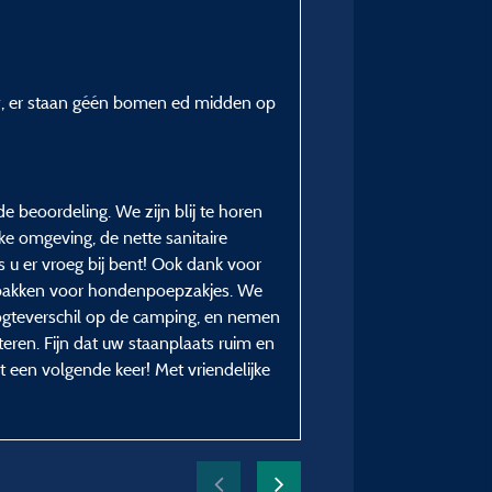
het zwembad, picknicktafel.
inbegrepen
Verblijfsperiode :
uw, er staan géén bomen ed midden op
van 24/06/2024 tot 27/
e beoordeling. We zijn blij te horen
jke omgeving, de nette sanitaire
 u er vroeg bij bent! Ook dank voor
lbakken voor hondenpoepzakjes. We
oogteverschil op de camping, en nemen
eren. Fijn dat uw staanplaats ruim en
t een volgende keer! Met vriendelijke