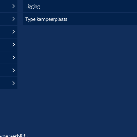
Ligging
Type kampeerplaats
ype verblijf :