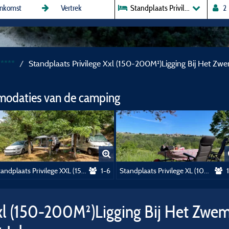
Standplaats Privilege Xxl (150-
*****
Standplaats Privilege Xxl (150-200M²)Ligging Bij Het Zwemb
modaties van de camping
Standplaats Privilege XXL (150 -200m²) met picknicktafel
1-6
Standplaats Privilege XL (100-150m²) Rustig en Natuur
Xxl (150-200M²)Ligging Bij Het Zwe