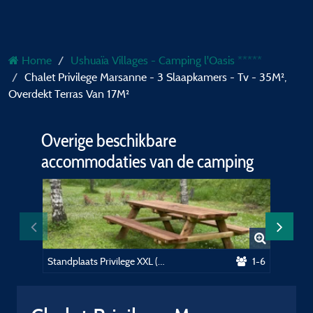
Home
Ushuaïa Villages - Camping l'Oasis *****
Chalet Privilege Marsanne - 3 Slaapkamers - Tv - 35M²,
Overdekt Terras Van 17M²
Overige beschikbare
accommodaties van de camping
Standplaats Privilege XXL (150-200m²)ligging bij het zwembad, picknicktafel.Elektriciteit inbegrepen
1-6