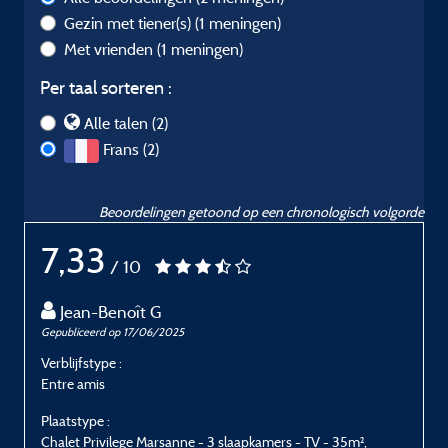
Gezin met tiener(s)
(1 meningen)
Met vrienden
(1 meningen)
Per taal sorteren :
Alle talen (2)
Frans (2)
Beoordelingen getoond op een chronologisch volgorde
7,33
/ 10
Jean-Benoît G
Gepubliceerd op 17/06/2025
G
Verblijfstype :
V
Entre amis
E
Plaatstype :
P
Chalet Privilege Marsanne - 3 slaapkamers - TV - 35m²,
C