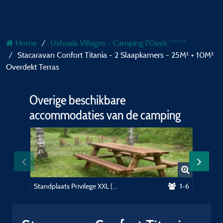
Home
Ushuaïa Villages - Camping l'Oasis *****
Stacaravan Confort Titania - 2 Slaapkamers - 25M² + 10M²
Overdekt Terras
Overige beschikbare
accommodaties van de camping
Standplaats Privilege XXL (150-200m²)ligging bij het zwembad, picknicktafel.Elektriciteit inbegrepen
1-6