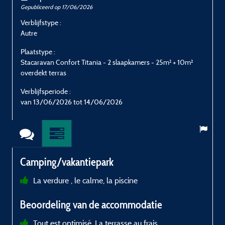
Gepubliceerd op 17/06/2026
G
Verblijfstype :
V
Autre
I
Plaatstype :
P
Stacaravan Confort Titania - 2 slaapkamers - 25m² + 10m²
S
overdekt terras
o
Verblijfsperiode :
V
van 13/06/2026 tot 14/06/2026
Camping/vakantiepark
La verdure , le calme, la piscine
Beoordeling van de accommodatie
Tout est optimisé. La terrasse au frais