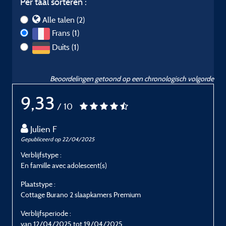
Per taal sorteren :
Alle talen (2)
Frans (1)
Duits (1)
Beoordelingen getoond op een chronologisch volgorde
9,33
/ 10
Julien F
Gepubliceerd op 22/04/2025
G
Verblijfstype :
V
En famille avec adolescent(s)
F
Plaatstype :
P
Cottage Burano 2 slaapkamers Premium
C
Verblijfsperiode :
V
van 12/04/2025 tot 19/04/2025